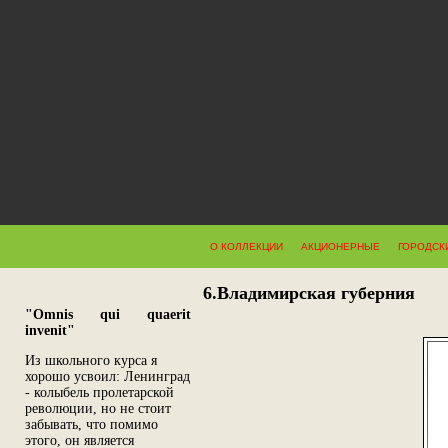
О КОЛЛЕКЦИИ
АКЦИОНЕРНЫЕ
ГОРОДСК
6.Владимирская губерния
"Omnis qui quaerit
invenit"
Из школьного курса я
хорошо усвоил: Ленинград
- колыбель пролетарской
революции, но не стоит
забывать, что помимо
этого, он является