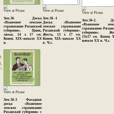
View at Picasa
View at Picasa
View at Picasa
Зем.36 Доска
Зем.36 -1
Зем.36-2. До
«Взаимное земское
Доска «Взаимное
«Взаимное земс
страхование Рязанской
земское страхование
страхование Рязан
губернии». Цинк,
Рязанской губернии».
губернии». Жес
литье, 14 х 17 см.
Жесть, 13 х 17 см.
13х17 см. Конец 
Конец XIX–начало XX
Конец XIX–начало XX
начало XX в. Ч.с.
в.
в. Ч.с.
View at Picasa
Зем.36-3 Фасадная
доска «Взаимное
земское страхование
Рязанской губернии» с