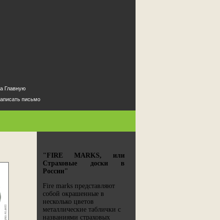
"FIRE MARKS, или
Страховые доски в
России"
Fire marks представляют
собой окрашенные в
несколько цветов
металлические таблички с
названиями страховых