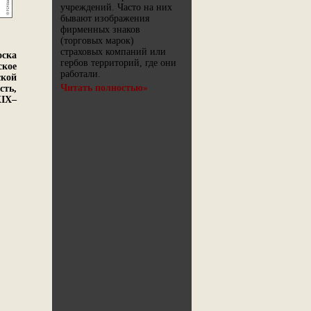
учреждений. Часто на них
бывают изображения
фирменных знаков
(торговых марок)
страховых компаний или
ска
гербов территорий, где они
кое
работали.
ской
Читать полностью»
ть,
XIX–