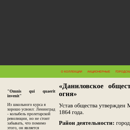
О КОЛЛЕКЦИИ
АКЦИОНЕРНЫЕ
ГОРОДСК
«Даниловское общес
"Omnis qui quaerit
огня»
invenit"
Устав общества утвержден 
Из школьного курса я
хорошо усвоил: Ленинград
1864 года.
- колыбель пролетарской
революции, но не стоит
Район деятельности:
город
забывать, что помимо
этого, он является